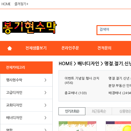
HOME
즐겨찾기 +
검색어
전체샘플보기
온라인주문
견적문의
HOME > 배너디자인 > 명절.절기.신
전체카테고리
이벤트.기념일.행사.잔치
명절.절기.신년.송
행사현수막
>
(456)
분양.부동산.인테
고급디자인
>
종교배너 (103)
배경배너 (2494
교회디자인
>
인기조회순
최근등록순
상품명순
배너디자인
>
명함
>