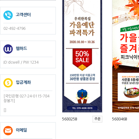
고객센터
02-492-4796
웹하드
ID:dcwell / PW:1234
입금계좌
[국민은행 027-24-0115-784
장봉기]
[]
568025B
주문
568046B
이메일