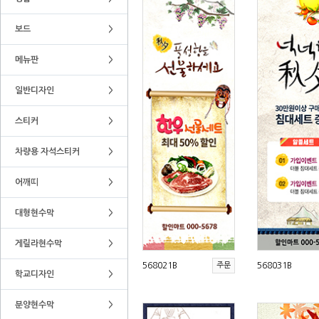
보드
>
메뉴판
>
일반디자인
>
스티커
>
차량용 자석스티커
>
어깨띠
>
대형현수막
>
게릴라현수막
>
568021B
주문
568031B
학교디자인
>
분양현수막
>