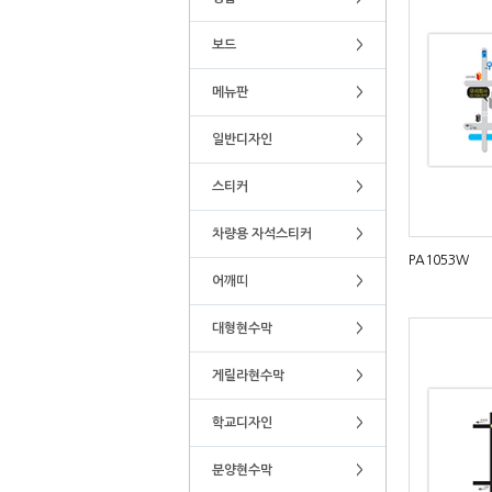
보드
>
메뉴판
>
일반디자인
>
스티커
>
차량용 자석스티커
>
PA1053W
어깨띠
>
대형현수막
>
게릴라현수막
>
학교디자인
>
분양현수막
>