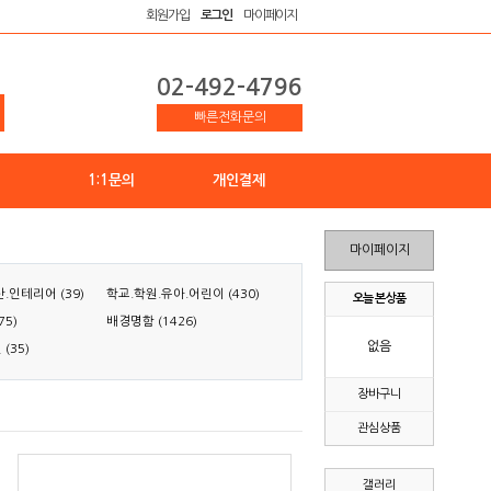
회원가입
로그인
마이페이지
02-492-4796
빠른전화문의
1:1문의
개인결제
마이페이지
.인테리어 (39)
학교.학원.유아.어린이 (430)
오늘 본 상품
75)
배경명함 (1426)
없음
(35)
장바구니
관심상품
갤러리