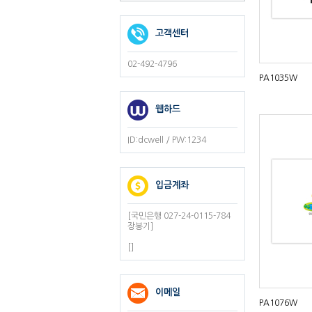
고객센터
02-492-4796
PA1035W
웹하드
ID:dcwell / PW:1234
입금계좌
[국민은행 027-24-0115-784
장봉기]
[]
이메일
PA1076W