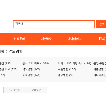
검색어
견적문의
시안확인
마이페이지
FAQ
명함 > 약도명함
신 (795)
음식.요리.마트 (1079)
레저.스포츠.여행.숙박 (192)
분양.부동산
원.의료 (322)
약도명함 (100)
쿠폰명함 (100)
기본명함 (
00)
세로명함 (147)
종교명함 (3)
기타디자인 
최근등록순
상품명순