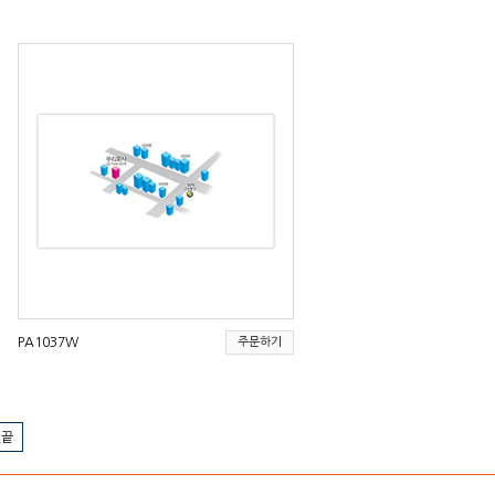
PA1037W
주문하기
맨끝