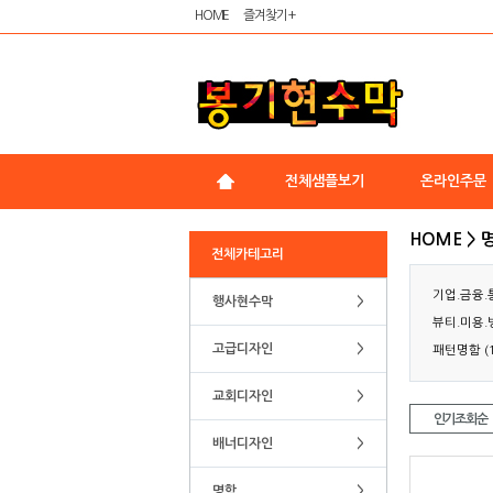
HOME
즐겨찾기 +
전체샘플보기
온라인주문
HOME > 
전체카테고리
기업.금융.통
행사현수막
>
뷰티.미용.병
고급디자인
>
패턴명함 (1
교회디자인
>
인기조회순
배너디자인
>
명함
>