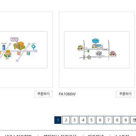
주문하기
PA1066W
주문하기
1
2
3
4
5
6
7
8
9