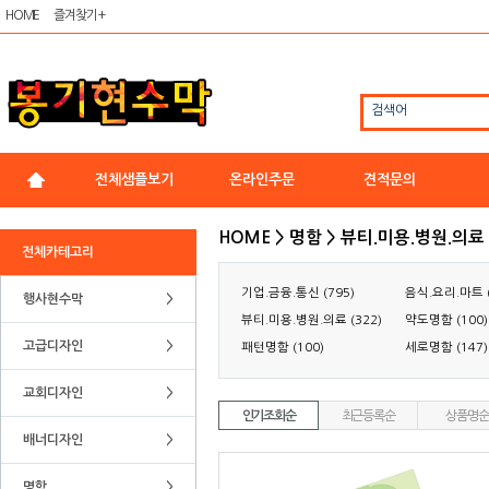
HOME
즐겨찾기 +
검색어
전체샘플보기
온라인주문
견적문의
HOME > 명함 > 뷰티.미용.병원.의료
전체카테고리
기업.금융.통신 (795)
음식.요리.마트 (
행사현수막
>
뷰티.미용.병원.의료 (322)
약도명함 (100)
고급디자인
>
패턴명함 (100)
세로명함 (147)
교회디자인
>
인기조회순
최근등록순
상품명순
배너디자인
>
명함
>