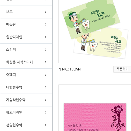
보드
>
메뉴판
>
일반디자인
>
스티커
>
차량용 자석스티커
>
N1403188AN
주문하기
어깨띠
>
대형현수막
>
게릴라현수막
>
학교디자인
>
분양현수막
>